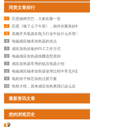
同类文章排行
匹恩烧烤空巴，大家欢聚一堂
匹恩《饿了么下午茶》，相伴共聚美好时光
高频开关电源在电力行业中起什么作用？
电磁感应轴承加热器的优点
感应加热设备的PLC工作方式
电磁感应加热器线圈选型原则
感应加热器常用的低压电器介绍
电磁感应轴承加热器使用过程中常见问题点
电机转子铁芯加热注胶方案
恍然大悟，原来感应加热离我们这么近
最新资讯文章
您的浏览历史