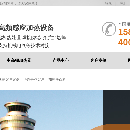
应加热器，请大家注意！
登录
|
注册
全国
中高频感应加热设备
15
预热|热处理|焊接|熔炼|介质加热等
40
支持机械电气等技术对接
中高频加热器
产品中心
客户案例
热器客户案例
-
匹恩合作客户
-
加热器百科