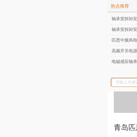
热点推荐
轴承室拆卸安
轴承室拆卸
匹恩中频风
高频开关电
电磁感应轴
青岛匹