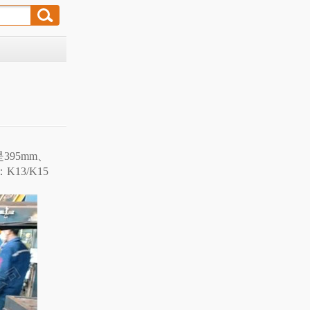
395mm、
13/K15