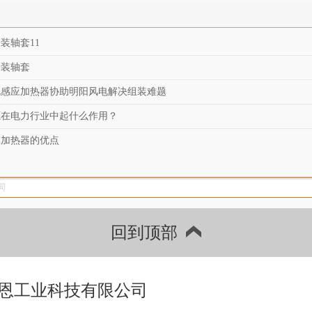
热器 感应加
热器PI
热方案服务
100ST
装轴套11
商 解决加热
爆款 
安装轴套
难题
销
电感应加热器协助明阳风电解决组装难题
源在电力行业中起什么作用？
承加热器的优点
回到顶部
恩工业科技有限公司